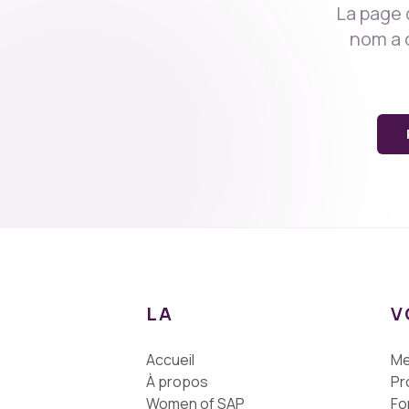
La page 
nom a 
La voix des femmes
LA
V
Accueil
M
À propos
Pr
Women of SAP
Fo