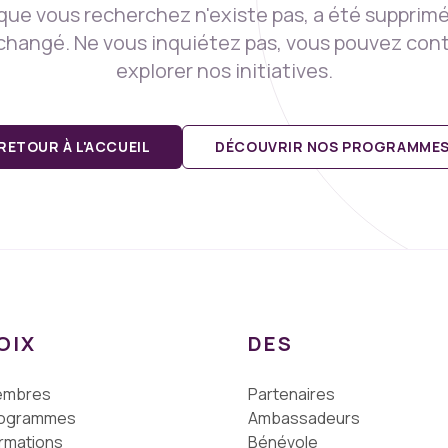
que vous recherchez n'existe pas, a été supprim
changé. Ne vous inquiétez pas, vous pouvez cont
explorer nos initiatives.
RETOUR À L'ACCUEIL
DÉCOUVRIR NOS PROGRAMME
OIX
DES
embres
Partenaires
ogrammes
Ambassadeurs
rmations
Bénévole